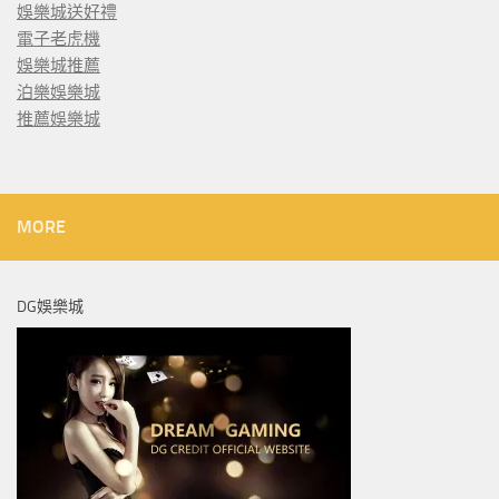
娛樂城送好禮
電子老虎機
娛樂城推薦
泊樂娛樂城
推薦娛樂城
MORE
DG娛樂城