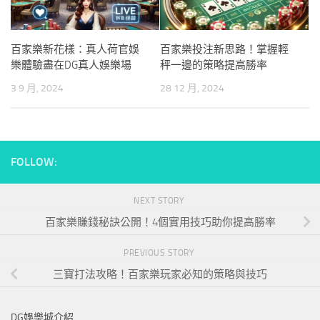
百家樂新花樣：真人荷官娛
百家樂投注新思路！掌握輕
樂體驗盡在DG真人娛樂場
秤一邊的策略提高勝率
3 9 月, 2024
28 12 月, 2024
FOLLOW:
NEXT STORY
百家樂賺錢秘訣公開！4個實用技巧助你提高勝率
PREVIOUS STORY
三寶打法攻略！百家樂玩家必知的策略與技巧
DG娛樂城介紹