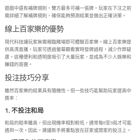
遊戲中還有補牌規則，雙方最多可補一張牌。玩家在下注之前
需詳細了解補牌規則，確保能夠預測結果並做出正確決策。
線上百家樂的優勢
現代科技讓玩家無需親臨賭場即可體驗百家樂。線上百家樂提
供高清直播，玩家可透過螢幕觀看實時發牌過程，減少作弊疑
慮。這種便利和透明度吸引了大量玩家，並成為不少人娛樂和
賺錢的首選。
投注技巧分享
雖然百家樂的結果具有隨機性，但一些技巧能幫助玩家提高中
獎率：
1. 不投注和局
和局的賠率雖高，但出現機率相對較低，通常每8至9局才可能
遇到一次。因此，建議新手將重點放在莊家或閒家的投注上。