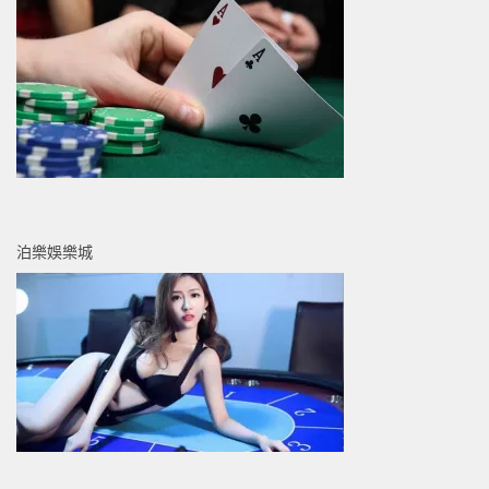
泊樂娛樂城