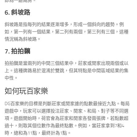
即為一廳兩房。
6. 斜坡路
斜坡路是指每列的結果逐漸增多，形成一個斜向的趨勢。例
如，第一列有一個結果，第二列有兩個，第三列有三個，這種
情況稱為斜坡路。
7. 拍拍黐
拍拍黐是當兩列的中間三個結果中，莊家或閒家出現兩個或以
上。這種牌路易於混淆於雙跳，但其特點是中間區域結果的集
中性。
如何玩百家樂
DG百家樂的目標是判斷莊家或閒家誰的點數最接近九點。每局
遊戲中，玩家可以選擇投注莊家、閒家、和局、對子等不同選
項。遊戲開始時，荷官會為莊家和閒家各發兩張牌，若點數超
過十，則取其個位數作為最終點數。例如，當莊家拿到7和4
時，總和為11點，最終計為1點。