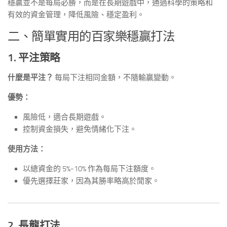
穩贏並不是每局必勝，而是在長期遊戲中，通過科學的策略和
有效的資金管理，降低風險、穩定盈利。
二、簡單實用的百家樂穩贏打法
1. 平注策略
什麼是平注？
每局下注相同金額，不隨輸贏變動。
優勢：
風險低，適合長期遊戲。
控制資金損失，避免情緒化下注。
使用方法：
以總資金的 5%-10% 作為每局下注額度。
優先選擇莊家，因為其勝率略高於閒家。
2. 長龍打法