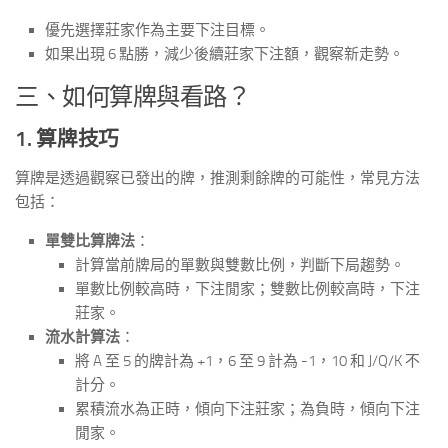
優先選擇莊家作為主要下注目標。
如果出現 6 點勝，減少後續莊家下注額，觀察新走勢。
三、如何算牌與看路？
1. 算牌技巧
算牌是透過觀察已發出的牌，推測剩餘牌的可能性，常見方法
包括：
單雙比算牌法
：
計算當前牌局的單數與雙數比例，判斷下局趨勢。
單數比例較高時，下注閒家；雙數比例較高時，下注
莊家。
流水計算法
：
將 A 至 5 的牌計為 +1，6 至 9 計為 -1，10 和 J/Q/K 不
計分。
累積流水為正時，傾向下注莊家；為負時，傾向下注
閒家。