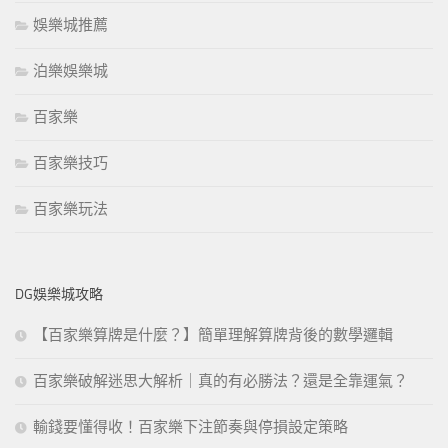
娛樂城推薦
泊樂娛樂城
百家樂
百家樂技巧
百家樂玩法
DG娛樂城攻略
【百家樂算牌是什麼？】簡單理解算牌背後的數學邏輯
百家樂破解迷思大解析｜真的有必勝法？還是全靠運氣？
輸錢要懂得收！百家樂下注節奏與停損設定策略