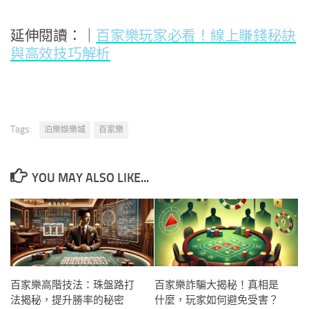
延伸閱讀：｜
百家樂玩家必看！線上賺錢秘訣
與高效技巧解析
Tags:
泊樂娛樂城
百家樂
YOU MAY ALSO LIKE...
百家樂高階技法：珠盤路打
百家樂詐騙大揭秘！真相是
法揭秘，提升勝率的秘密
什麼，玩家如何避免受害？