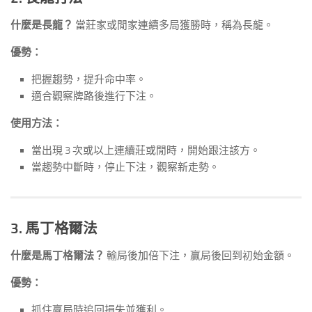
什麼是長龍？
當莊家或閒家連續多局獲勝時，稱為長龍。
優勢：
把握趨勢，提升命中率。
適合觀察牌路後進行下注。
使用方法：
當出現 3 次或以上連續莊或閒時，開始跟注該方。
當趨勢中斷時，停止下注，觀察新走勢。
3. 馬丁格爾法
什麼是馬丁格爾法？
輸局後加倍下注，贏局後回到初始金額。
優勢：
抓住贏局時追回損失並獲利。