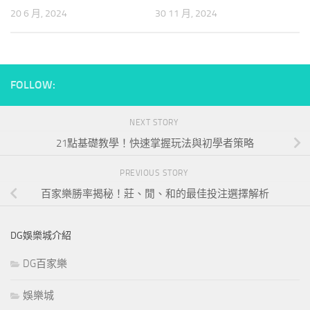
20 6 月, 2024
30 11 月, 2024
FOLLOW:
NEXT STORY
21點基礎教學！快速掌握玩法與初學者策略
PREVIOUS STORY
百家樂勝率揭秘！莊、閒、和的最佳投注選擇解析
DG娛樂城介紹
DG百家樂
娛樂城