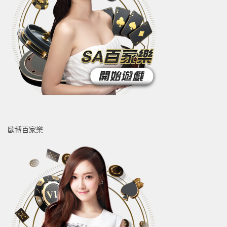
歐博百家樂