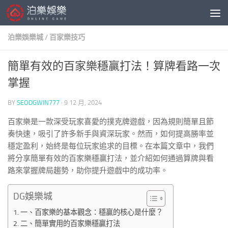
Skip to content
泊樂娛樂城
/
百家樂技巧
簡單有效的百家樂穩贏打法！算牌看路一次
掌握
BY
SEODGWIN777
·
9 12 月, 2024
百家樂是一款深受玩家喜愛的撲克牌遊戲，因為規則簡單且節
奏快速，吸引了許多新手與資深玩家。然而，如何提高勝率並
穩定盈利，始終是每位玩家追求的目標。在本篇文章中，我們
將分享簡單有效的百家樂穩贏打法，並介紹如何通過算牌與看
路來掌握牌局趨勢，助你提升遊戲中的成功率。
DG娛樂城
一、百家樂的基本觀念：穩贏的核心是什麼？
二、簡單實用的百家樂穩贏打法