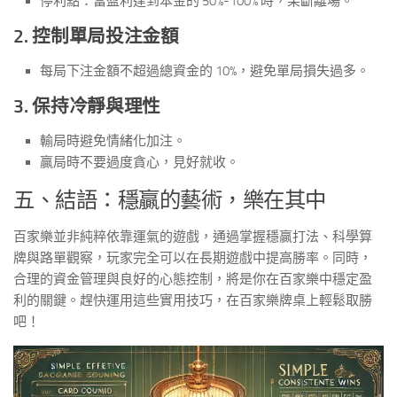
停利點：當盈利達到本金的 50%-100% 時，果斷離場。
2. 控制單局投注金額
每局下注金額不超過總資金的 10%，避免單局損失過多。
3. 保持冷靜與理性
輸局時避免情緒化加注。
贏局時不要過度貪心，見好就收。
五、結語：穩贏的藝術，樂在其中
百家樂並非純粹依靠運氣的遊戲，通過掌握穩贏打法、科學算
牌與路單觀察，玩家完全可以在長期遊戲中提高勝率。同時，
合理的資金管理與良好的心態控制，將是你在百家樂中穩定盈
利的關鍵。趕快運用這些實用技巧，在百家樂牌桌上輕鬆取勝
吧！