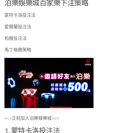
泊樂娛樂城百家樂下注策略
蒙特卡洛投注法
愛爾蘭投注法
柏雅投注法
馬丁格爾策略
<<<立刻加入泊樂娛樂城>>>
1. 蒙特卡洛投注法