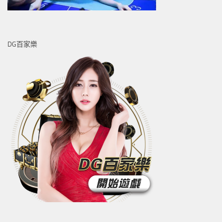
DG百家樂