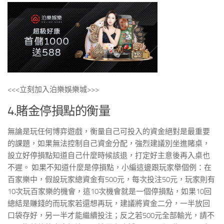
<<<立刻加入泊樂娛樂城>>>
4.賭金停損點的衡量
無論是玩任何博弈遊戲，衡量自己可投入的資金絕對是最重要
的課題，如果無法控制自己資金分配，強烈建議別坐進賭桌，
設立好停損點知道自己什麼時候該退，打定好主意後再入桌也
不遲。 如果不知道什麼是停損點，小編這邊跟玩家舉個例：在
百家樂中，假設玩家總資金有500元，每次投注50元，玩家則有
10次玩百家樂的機會，這10次機會就是一個停損點，如果10回
總結是賺錢的而玩家若還想再玩，建議將資金二分，一半放回
口袋存好，另一半才能繼續投注；反之若500元全部輸光，請不