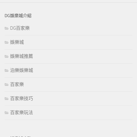
DG娛樂城介紹
DG百家樂
娛樂城
娛樂城推薦
泊樂娛樂城
百家樂
百家樂技巧
百家樂玩法