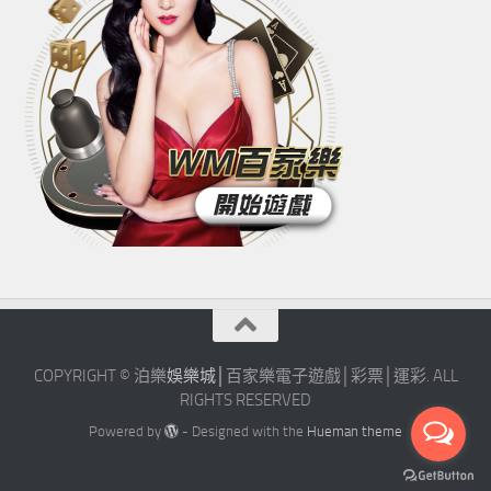
COPYRIGHT © 泊樂
娛樂城│
百家樂電子遊戲│彩票│運彩. ALL
RIGHTS RESERVED
Powered by
- Designed with the
Hueman theme