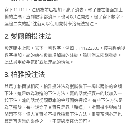
寫下111111，注碼為前后相加，贏了消去，輸了便在後面加上
輸的注碼，直到數字都消掉。也可以1注開始，輸了寫下數字，
連輸二次的話1注就可以使用蒙特卡洛玩法投注。
2. 愛爾蘭投注法
設定賭本上限，寫下一列數字，例如：111222333，接著將前後
數字相加，贏的話在後頭增加贏的注碼，輸則消去兩組號碼。
此法適用於手氣好或是連贏的情況。
3. 柏雅投注法
與馬丁格爾派相反，柏雅投注法為獲勝後下一場以兩倍的金額
下注，這是較為激進的下注方法，贏的話就把贏來的錢加入一
起下注，輸的話就從頭原本的金額開始押起。 有些下注方法是
為了避險、有些說穿了其實只是靠「賭運」，撇開機率與統計
問題不談，個人其實並不排斥這種下注方法，畢竟預期心理也
算是百家樂的樂趣之一，不要過度迷信即可。