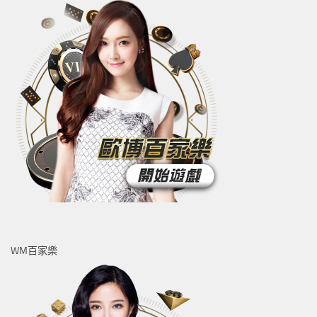
WM百家樂