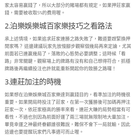
家太容易贏錢了，所以大部分的賭場都有規定，如果押莊家贏
錢，需要被收取5%的費用喔。
2.泊樂娛樂城百家樂技巧之看路法
承上述情境，如果追求莊家連勝之路失敗了，難道要趕緊換押
閒家嗎？ 這邊建議玩家先放慢腳步觀察個幾局再來定論，尤其
前面若已連贏幾局了，落敗的心態勢必要調整；這時候「看
路」非常關鍵，觀察場上的牌路有沒有和自己想得符合，抓穩
牌路後再繼續投注也許就能重新開起你的致勝之路囉！
3.連莊加注的時機
如果想在泊樂娛樂城百家樂達到贏錢目的，看準加注的時機很
重要。如果開局時投注了莊家，在第一次獲勝後可加碼再押注
莊家一次，依莊家極高的勝率來看，連莊大賺的局勢相當有可
看性，不過也別因為前面好運了兩三場就無限制地大量加注，
畢竟幸運之神最終眷顧誰很難說，難保不會下一局就輸，因此
這邊也要提醒玩家們凡事適可而止喔。