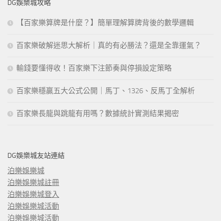
DG娛樂城攻略
【百家樂算牌是什麼？】簡單理解算牌背後的數學邏輯
百家樂破解迷思大解析｜真的有必勝法？還是全靠運氣？
輸錢要懂得收！百家樂下注節奏與停損設定策略
百家樂穩贏五大公式公開｜馬丁、1326、反馬丁全解析
百家樂長龍與跳龍有用嗎？數據統計實測結果揭密
DG娛樂城友站連結
泊樂娛樂城
泊樂娛樂城註冊
泊樂娛樂城登入
泊樂娛樂城活動
泊樂娛樂城活動