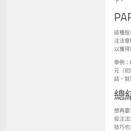
下。
PA
這種投
注法意
以獲得
舉例：
元（初
話，就
總
想再要
投注法
技巧也