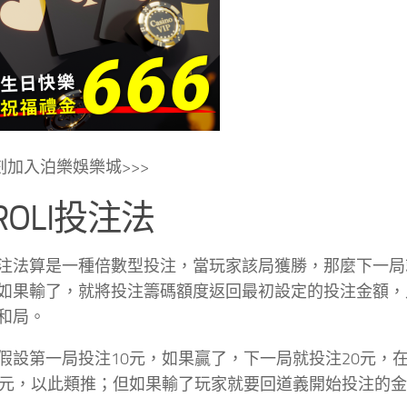
立刻加入泊樂娛樂城>>>
ROLI投注法
注法算是一種倍數型投注，當玩家該局獲勝，那麼下一局
如果輸了，就將投注籌碼額度返回最初設定的投注金額，
和局。
假設第一局投注10元，如果贏了，下一局就投注20元，
0元，以此類推；但如果輸了玩家就要回道義開始投注的金