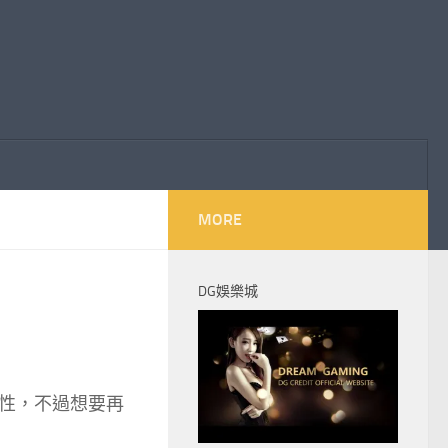
MORE
DG娛樂城
性，不過想要再