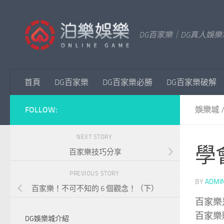
Skip to content
DG百家樂｜DG真人娛樂
首頁
DG百家樂
DG百家樂必勝
DG百家樂破解
FOLLOW:
娛樂城
NEXT STORY
學
百家樂技巧分享
PREVIOUS STORY
BY
ADMI
百家樂！不可不知的 6 個觀念！（下）
百家樂
百家樂
DG娛樂城介紹