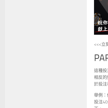
<<<
PA
這種投
相反的
於投注
舉例：
投注4