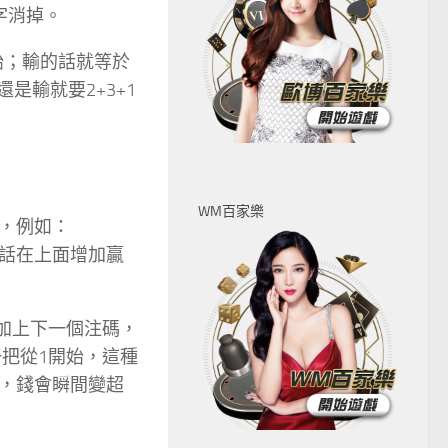
字消掉。
始；輸的話就等於
是輸就要2+3+1
WM百家樂
，例如：
的話在上面增加贏
在加上下一個注碼，
一把從1開始，這種
，錢會瞬間變超