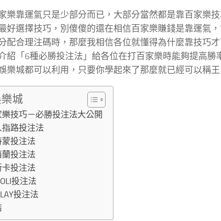
家樂靠運氣只是少部分而已，大部分當然都是靠百家樂技
最好選擇技巧，別傻傻的還在相信百家樂賺錢是靠運氣，
分配合理注碼時，那麼我相信各位就懂得為什麼靠技巧才
介紹「6種必勝投注法」給各位在打百家樂時能夠提高勝
娛樂城都可以利用，只要你學起來了那麼就已經可以稱王
娛樂城
家樂技巧－必勝投注法大公開
人指路投注法
特蒙投注法
西蘭投注法
斯卡投注法
ROLI投注法
RLAY投注法
結