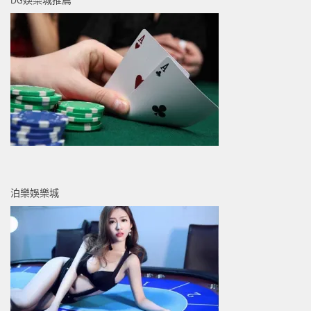
DG娛樂城推薦
泊樂娛樂城