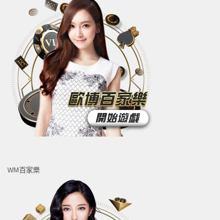
WM百家樂