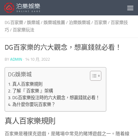
Skip to content
DG百家樂
/
娛樂城
/
娛樂城推薦
/
泊樂娛樂城
/
百家樂
/
百家樂技
巧
/
百家樂玩法
DG百家樂的六大觀念，想贏錢就必看！
BY
ADMIN
·
14 10 月, 2022
DG娛樂城
真人百家樂規則
了解『 百家樂 』架構
DG百家樂投注時的六大觀念，想贏錢就必看！
為什麼你要玩百家樂？
真人百家樂規則
百家樂是種撲克遊戲，是賭場中常見的賭博遊戲之一。随着線