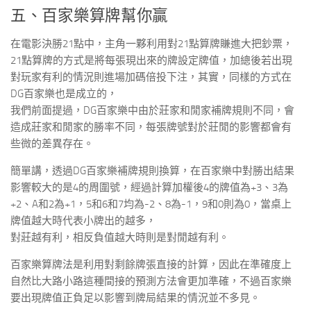
五、百家樂算牌幫你贏
在電影決勝21點中，主角一夥利用對21點算牌賺進大把鈔票，
21點算牌的方式是將每張現出來的牌設定牌值，加總後若出現
對玩家有利的情況則進場加碼倍投下注，其實，同樣的方式在
DG百家樂也是成立的，
我們前面提過，DG百家樂中由於莊家和閒家補牌規則不同，會
造成莊家和閒家的勝率不同，每張牌號對於莊閒的影響都會有
些微的差異存在。
簡單講，透過DG百家樂補牌規則換算，在百家樂中對勝出結果
影響較大的是4的周圍號，經過計算加權後4的牌值為+3、3為
+2、A和2為+1，5和6和7均為-2、8為-1，9和0則為0，當桌上
牌值越大時代表小牌出的越多，
對莊越有利，相反負值越大時則是對閒越有利。
百家樂算牌法是利用對剩餘牌張直接的計算，因此在準確度上
自然比大路小路這種間接的預測方法會更加準確，不過百家樂
要出現牌值正負足以影響到牌局結果的情況並不多見。