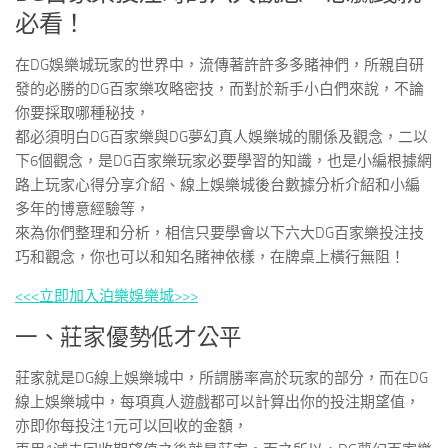
必看！
在DG娛樂城玩家的世界中，流傳著許許多多賭神們，所親自研
發的必勝的DG百家樂攻略密技，而對於新手小白們來說，不論
你要採取哪種秘技，
都必須明白DG百家樂與DG夢幻真人娛樂城的關係及觀念，二以
下6個觀念，是DG百家樂玩家必要學習的知識，也是小編根據網
路上玩家心得分享介紹、線上娛樂城後台數據分析介紹和小編
多年的博意經驗等，
來為你們整理和分析，相信只要學會以下六大DG百家樂投注技
巧和觀念，你也可以和知名賭神依樣，在牌桌上橫行無阻！
<<<立即加入泊樂娛樂城>>>
一、莊家優勢低才公平
莊家就是DG線上娛樂城中，所謂勝率高於玩家的部分，而在DG
線上娛樂城中，每項真人遊戲都可以計算出你的投注期望值，
亦即你每投注1元可以回收的金額，