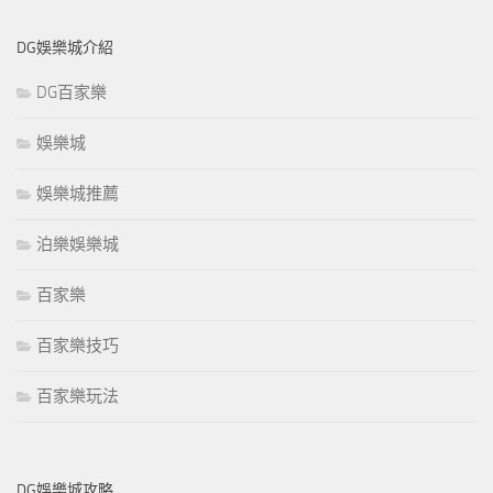
DG娛樂城介紹
DG百家樂
娛樂城
娛樂城推薦
泊樂娛樂城
百家樂
百家樂技巧
百家樂玩法
DG娛樂城攻略