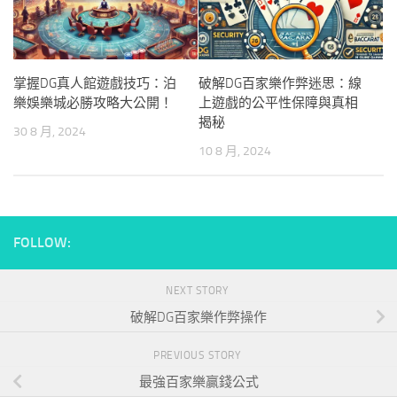
掌握DG真人館遊戲技巧：泊
破解DG百家樂作弊迷思：線
樂娛樂城必勝攻略大公開！
上遊戲的公平性保障與真相
揭秘
30 8 月, 2024
10 8 月, 2024
FOLLOW:
NEXT STORY
破解DG百家樂作弊操作
PREVIOUS STORY
最強百家樂贏錢公式