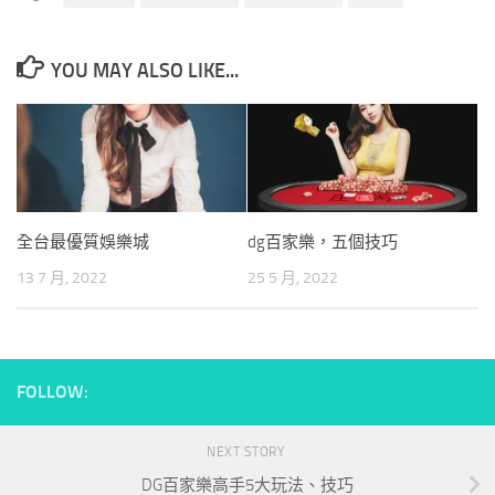
YOU MAY ALSO LIKE...
全台最優質娛樂城
dg百家樂，五個技巧
13 7 月, 2022
25 5 月, 2022
FOLLOW:
NEXT STORY
DG百家樂高手5大玩法、技巧