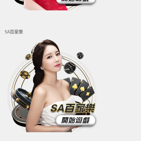
SA百家樂