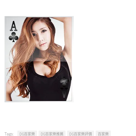
Tags:
DG百家樂
DG百家樂推薦
DG百家樂評價
百家樂