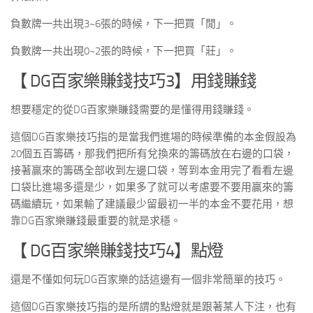
負數牌一共出現3~6張的時候，下一把買「閒」。
負數牌一共出現0~2張的時候，下一把買「莊」。
【 DG百家樂賺錢技巧3】用錢賺錢
想要穩定的從DG百家樂賺錢需要的是懂得用錢賺錢。
這個DG百家樂技巧指的是當我們進場的時候準備的本金假設為
20個五百籌碼，那我們把所有兌換來的籌碼放在右邊的口袋，
接著贏來的籌碼全部收到左邊口袋，等到本金用完了看看左邊
口袋比進場多還是少，如果多了就可以考慮要不要用贏來的籌
碼繼續玩，如果輸了建議最少留最初一半的本金不要花用，想
靠DG百家樂賺錢最重要的就是求穩。
【 DG百家樂賺錢技巧4】點燈
還是不懂如何玩DG百家樂的話這邊有一個非常簡單的技巧。
這個DG百家樂技巧指的是所謂的點燈就是跟著某人下注，也有