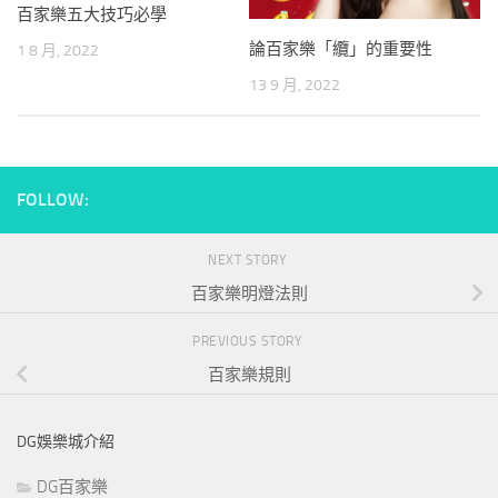
百家樂五大技巧必學
論百家樂「纜」的重要性
1 8 月, 2022
13 9 月, 2022
FOLLOW:
NEXT STORY
百家樂明燈法則
PREVIOUS STORY
百家樂規則
DG娛樂城介紹
DG百家樂