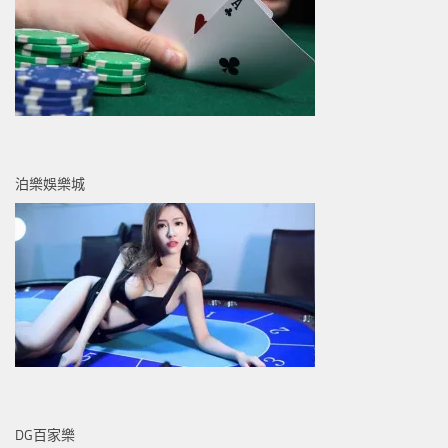
泊樂娛樂城
DG百家樂