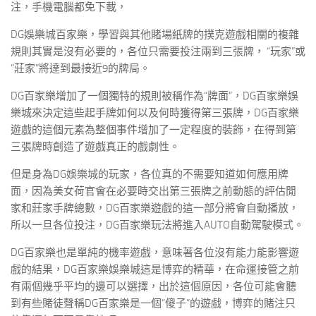
注，手機電腦都免下載，
DG娛樂城百家樂，學習與其他賭場紙牌的撲克遊戲相關的複雜
規則其實是沒有必要的，各位只需要投注兩到三張牌， “玩家”或
“莊家”將達到最接近9的牌局。
DG百家樂增加了一個獨特的規則被稱作為“牌面”，DG百家樂娛
樂城來決定這些起手牌如何以及何時獲得第三張牌，DG百家樂
遊戲的這個元素為整個事件增加了一定程度的裝飾，在得到第
三張牌時創造了遊戲真正的戲劇性。
但是身為DG娛樂城的玩家，各位真的不需要知道如何應用牌
面，因為美女荷官會在必要時交出第三張牌之前動態的評估閒
家和莊家手牌總數，DG百家樂遊戲的這一部分將會自動播放，
所以一旦各位投注，DG百家樂玩法將進入AUTO自動駕駛模式。
DG百家樂也是單純的機率遊戲，意味著各位沒有能力能影響遊
戲的結果，DG百家樂娛樂城這是博弈的精華，在命運接管之前
有兩個幾乎平均的邊可以選擇，出於這個原因，各位可能會聽
到有些賭徒聲稱DG百家樂是一個“傻子”的遊戲，博弈的賭注只