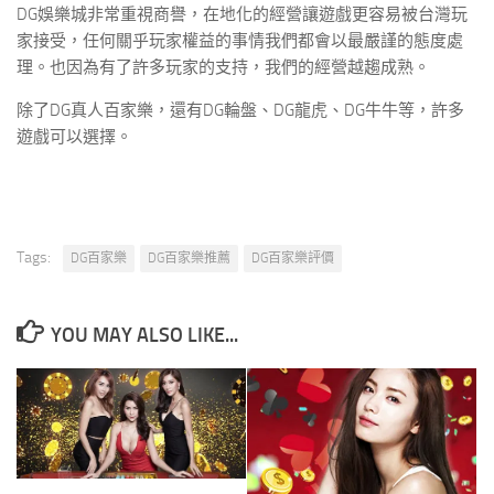
DG娛樂城非常重視商譽，在地化的經營讓遊戲更容易被台灣玩
家接受，任何關乎玩家權益的事情我們都會以最嚴謹的態度處
理。也因為有了許多玩家的支持，我們的經營越趨成熟。
除了DG真人百家樂，還有DG輪盤、DG龍虎、DG牛牛等，許多
遊戲可以選擇。
Tags:
DG百家樂
DG百家樂推薦
DG百家樂評價
YOU MAY ALSO LIKE...