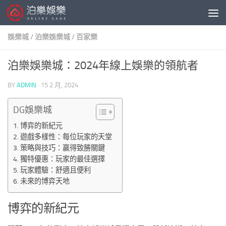
Skip to content
娛樂城
/
泊樂娛樂城
/
百家樂
泊樂娛樂城：2024年線上娛樂的領航者
BY
ADMIN
·
15 2 月, 2024
DG娛樂城
博弈的新紀元
遊戲多樣性：每位玩家的天堂
策略與技巧：贏得致勝關鍵
獨特優惠：玩家的最佳選擇
玩家體驗：舒適且便利
未來的博弈天地
博弈的新紀元