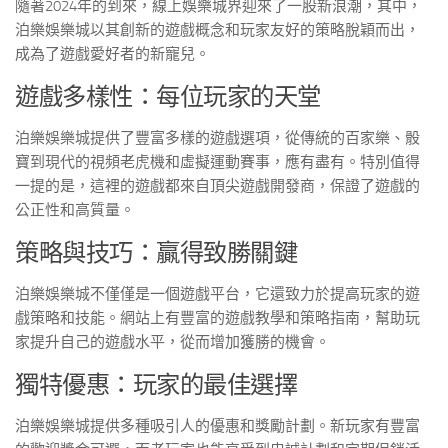
隨著2024年的到來，線上娛樂城界迎來了一股新浪潮，其中，
泊樂娛樂城以其創新的遊戲概念和玩家友好的策略脫穎而出，
成為了遊戲愛好者的新寵兒。
遊戲多樣性：每位玩家的天堂
泊樂娛樂城提供了豐富多樣的遊戲選項，從傳統的百家樂、骰
寶到現代的視頻老虎機和虛擬運動賽事，應有盡有。特別值得
一提的是，這裡的遊戲都來自頂尖遊戲開發商，保證了遊戲的
公正性和高質量。
策略與技巧：贏得致勝關鍵
泊樂娛樂城不僅僅是一個遊戲平台，它還致力於提高玩家的遊
戲策略和技能。網站上有豐富的遊戲教學和策略指南，幫助玩
家提升自己的遊戲水平，從而增加獲勝的機會。
獨特優惠：玩家的最佳選擇
泊樂娛樂城提供多種吸引人的優惠和獎勵計劃。新玩家有豐富