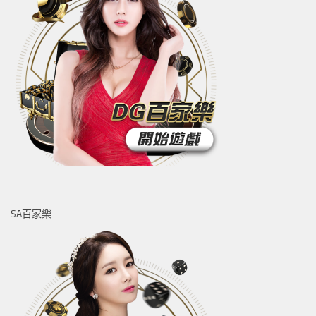
SA百家樂