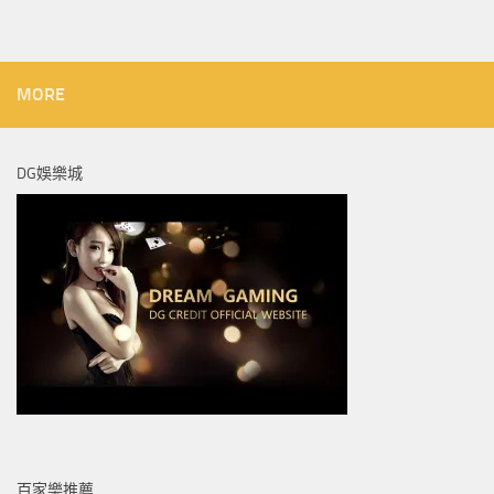
MORE
DG娛樂城
百家樂推薦