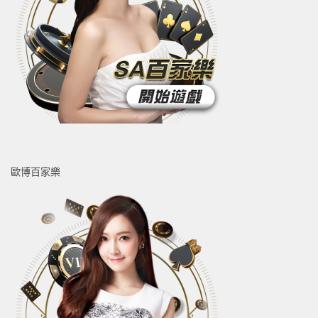
歐博百家樂