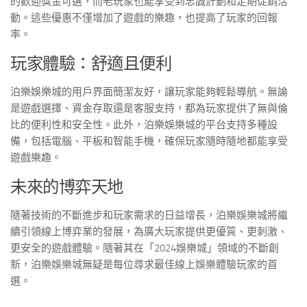
的歡迎獎金可選，而老玩家也能享受到忠誠計劃和定期促銷活
動。這些優惠不僅增加了遊戲的樂趣，也提高了玩家的回報
率。
玩家體驗：舒適且便利
泊樂娛樂城的用戶界面簡潔友好，讓玩家能夠輕鬆導航。無論
是遊戲選擇、資金存取還是客服支持，都為玩家提供了無與倫
比的便利性和安全性。此外，泊樂娛樂城的平台支持多種設
備，包括電腦、平板和智能手機，確保玩家隨時隨地都能享受
遊戲樂趣。
未來的博弈天地
隨著技術的不斷進步和玩家需求的日益增長，泊樂娛樂城將繼
續引領線上博弈業的發展，為廣大玩家提供更優質、更刺激、
更安全的遊戲體驗。隨著其在「2024娛樂城」領域的不斷創
新，泊樂娛樂城無疑是每位尋求最佳線上娛樂體驗玩家的首
選。