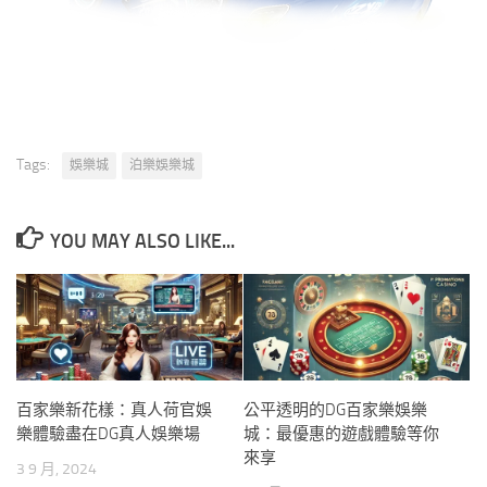
Tags:
娛樂城
泊樂娛樂城
YOU MAY ALSO LIKE...
百家樂新花樣：真人荷官娛
公平透明的DG百家樂娛樂
樂體驗盡在DG真人娛樂場
城：最優惠的遊戲體驗等你
來享
3 9 月, 2024