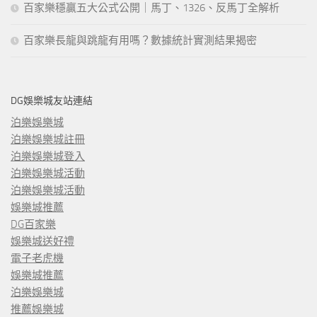
百家樂穩贏五大公式公開｜馬丁、1326、反馬丁全解析
百家樂長龍與跳龍有用嗎？數據統計實測結果揭密
DG娛樂城友站連結
泊樂娛樂城
泊樂娛樂城註冊
泊樂娛樂城登入
泊樂娛樂城活動
泊樂娛樂城活動
娛樂城推薦
DG百家樂
娛樂城送好禮
電子老虎機
娛樂城推薦
泊樂娛樂城
推薦娛樂城