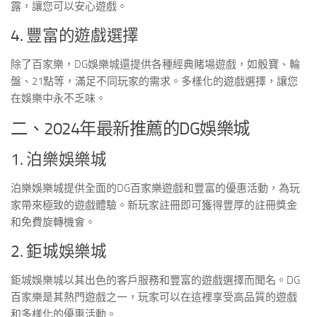
露，讓您可以安心遊戲。
4. 豐富的遊戲選擇
除了百家樂，DG娛樂城還提供各種經典賭場遊戲，如骰寶、輪
盤、21點等，滿足不同玩家的需求。多樣化的遊戲選擇，讓您
在娛樂中永不乏味。
二、2024年最新推薦的DG娛樂城
1. 泊樂娛樂城
泊樂娛樂城提供全面的DG百家樂遊戲和豐富的優惠活動，為玩
家帶來極致的遊戲體驗。新玩家註冊即可獲得豐厚的註冊獎金
和免費旋轉機會。
2. 鉅城娛樂城
鉅城娛樂城以其出色的客戶服務和豐富的遊戲選擇而聞名。DG
百家樂是其熱門遊戲之一，玩家可以在這裡享受高品質的遊戲
和多樣化的優惠活動。