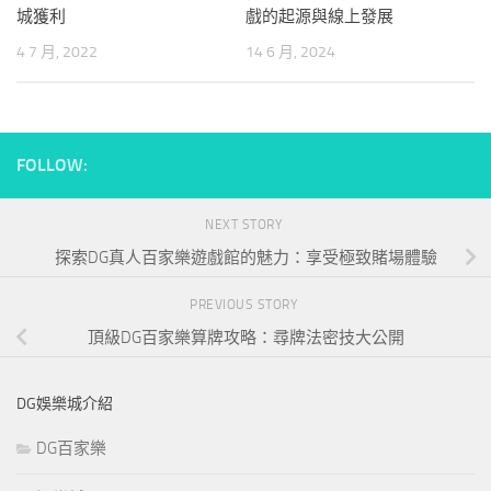
城獲利
戲的起源與線上發展
4 7 月, 2022
14 6 月, 2024
FOLLOW:
NEXT STORY
探索DG真人百家樂遊戲館的魅力：享受極致賭場體驗
PREVIOUS STORY
頂級DG百家樂算牌攻略：尋牌法密技大公開
DG娛樂城介紹
DG百家樂