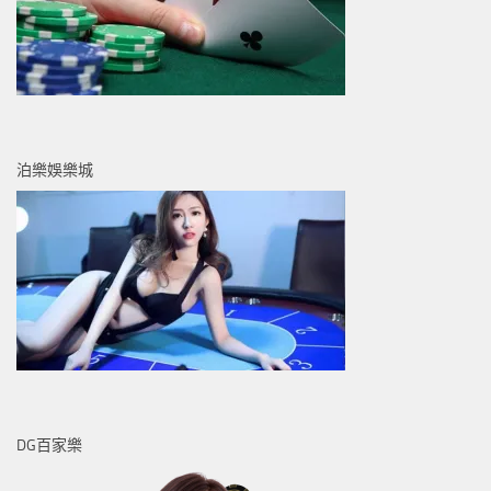
泊樂娛樂城
DG百家樂