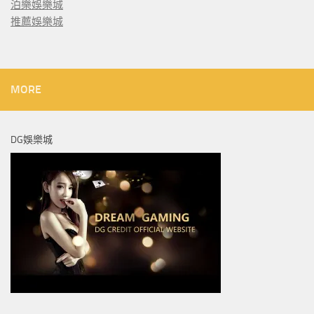
泊樂娛樂城
推薦娛樂城
MORE
DG娛樂城