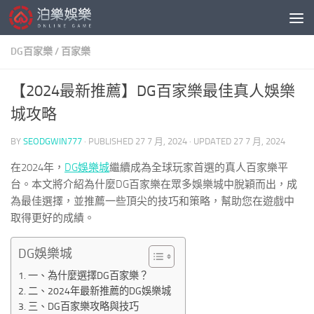
Skip to content
DG百家樂
/
百家樂
【2024最新推薦】DG百家樂最佳真人娛樂
城攻略
BY
SEODGWIN777
· PUBLISHED
27 7 月, 2024
· UPDATED
27 7 月, 2024
在2024年，
DG娛樂城
繼續成為全球玩家首選的真人百家樂平
台。本文將介紹為什麼DG百家樂在眾多娛樂城中脫穎而出，成
為最佳選擇，並推薦一些頂尖的技巧和策略，幫助您在遊戲中
取得更好的成績。
DG娛樂城
一、為什麼選擇DG百家樂？
二、2024年最新推薦的DG娛樂城
三、DG百家樂攻略與技巧