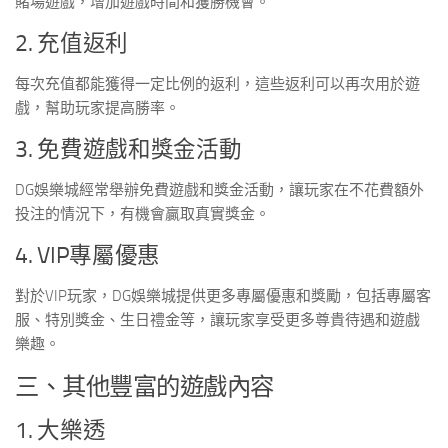
賭場遊戲，增加遊戲時間和獲勝機會。
2. 充值返利
每次充值都能獲得一定比例的返利，這些返利可以再次用於遊
戲，幫助玩家提高勝率。
3. 免費遊戲和獎金活動
DG娛樂城經常舉辦免費遊戲和獎金活動，讓玩家在不花費額外
投注的情況下，有機會贏取真實獎金。
4. VIP專屬優惠
對於VIP玩家，DG娛樂城提供更多專屬優惠和獎勵，包括專屬客
服、特別獎金、生日禮金等，讓玩家享受更多尊貴待遇和遊戲
樂趣。
三、其他豐富的遊戲內容
1. 大樂透