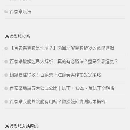
百家樂玩法
DG娛樂城攻略
【百家樂算牌是什麼？】簡單理解算牌背後的數學邏輯
百家樂破解迷思大解析｜真的有必勝法？還是全靠運氣？
輸錢要懂得收！百家樂下注節奏與停損設定策略
百家樂穩贏五大公式公開｜馬丁、1326、反馬丁全解析
百家樂長龍與跳龍有用嗎？數據統計實測結果揭密
DG娛樂城友站連結