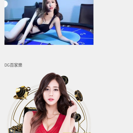
DG百家樂