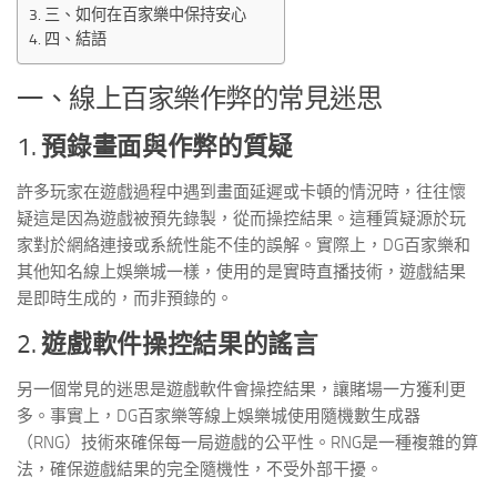
三、如何在百家樂中保持安心
四、結語
一、線上百家樂作弊的常見迷思
1.
預錄畫面與作弊的質疑
許多玩家在遊戲過程中遇到畫面延遲或卡頓的情況時，往往懷
疑這是因為遊戲被預先錄製，從而操控結果。這種質疑源於玩
家對於網絡連接或系統性能不佳的誤解。實際上，DG百家樂和
其他知名線上娛樂城一樣，使用的是實時直播技術，遊戲結果
是即時生成的，而非預錄的。
2.
遊戲軟件操控結果的謠言
另一個常見的迷思是遊戲軟件會操控結果，讓賭場一方獲利更
多。事實上，DG百家樂等線上娛樂城使用隨機數生成器
（RNG）技術來確保每一局遊戲的公平性。RNG是一種複雜的算
法，確保遊戲結果的完全隨機性，不受外部干擾。