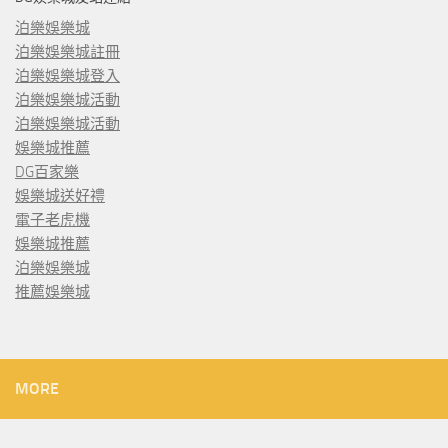
泊樂娛樂城
泊樂娛樂城註冊
泊樂娛樂城登入
泊樂娛樂城活動
泊樂娛樂城活動
娛樂城推薦
DG百家樂
娛樂城送好禮
電子老虎機
娛樂城推薦
泊樂娛樂城
推薦娛樂城
MORE