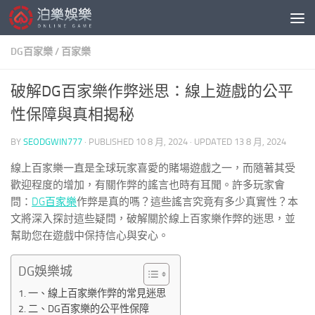
Skip to content
DG百家樂
/
百家樂
破解DG百家樂作弊迷思：線上遊戲的公平
性保障與真相揭秘
BY
SEODGWIN777
· PUBLISHED
10 8 月, 2024
· UPDATED
13 8 月, 2024
線上百家樂一直是全球玩家喜愛的賭場遊戲之一，而隨著其受
歡迎程度的增加，有關作弊的謠言也時有耳聞。許多玩家會
問：
DG百家樂
作弊是真的嗎？這些謠言究竟有多少真實性？本
文將深入探討這些疑問，破解關於線上百家樂作弊的迷思，並
幫助您在遊戲中保持信心與安心。
DG娛樂城
一、線上百家樂作弊的常見迷思
二、DG百家樂的公平性保障