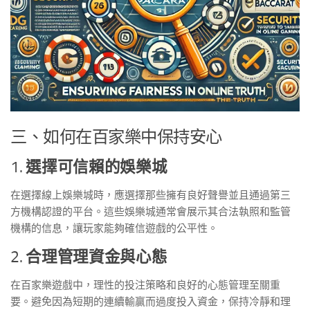
三、如何在百家樂中保持安心
1.
選擇可信賴的娛樂城
在選擇線上娛樂城時，應選擇那些擁有良好聲譽並且通過第三
方機構認證的平台。這些娛樂城通常會展示其合法執照和監管
機構的信息，讓玩家能夠確信遊戲的公平性。
2.
合理管理資金與心態
在百家樂遊戲中，理性的投注策略和良好的心態管理至關重
要。避免因為短期的連續輸贏而過度投入資金，保持冷靜和理