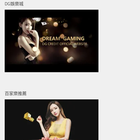
DG娛樂城
百家樂推薦