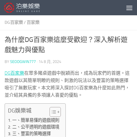
Skip to content
DG百家樂
/
百家樂
為什麼DG百家樂這麼受歡迎？深入解析遊
戲魅力與優點
BY
SEODGWIN777
·
14 8 月, 2024
DG百家樂
在眾多賭桌遊戲中脫穎而出，成為玩家們的首選。這
款遊戲以其簡單明瞭的規則、刺激的玩法以及豐富的策略選擇
吸引了無數玩家。本文將深入探討DG百家樂為什麼如此熱門，
並介紹其具備的多項讓人喜愛的優點。
DG娛樂城
一、簡單易懂的遊戲規則
二、公平透明的遊戲環境
三、豐富的策略選擇