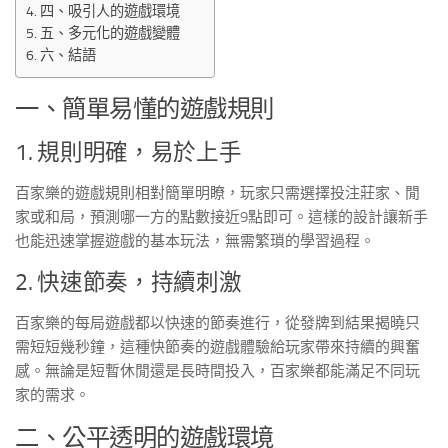
四、吸引人的遊戲環境
五、多元化的遊戲變體
六、結語
一、簡單易懂的遊戲規則
1. 規則明確，易於上手
百家樂的遊戲規則相對簡單明瞭，玩家只需選擇投注莊家、閒
家或和局，預測哪一方的點數接近9點即可。這樣的設計讓新手
也能迅速掌握遊戲的基本玩法，無需繁瑣的學習過程。
2. 快速節奏，持續刺激
百家樂的每局遊戲都以快速的節奏進行，從發牌到結果揭曉只
需短短幾秒鐘，這種快節奏的遊戲體驗給玩家帶來持續的興奮
感。無論是短暫休閒還是長時間投入，百家樂都能滿足不同玩
家的需求。
二、公平透明的遊戲環境