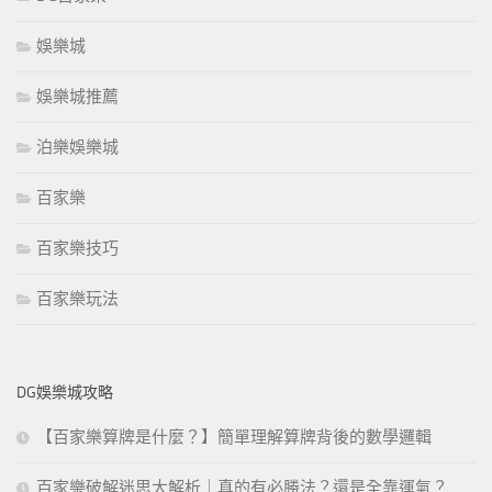
娛樂城
娛樂城推薦
泊樂娛樂城
百家樂
百家樂技巧
百家樂玩法
DG娛樂城攻略
【百家樂算牌是什麼？】簡單理解算牌背後的數學邏輯
百家樂破解迷思大解析｜真的有必勝法？還是全靠運氣？