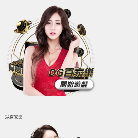
SA百家樂