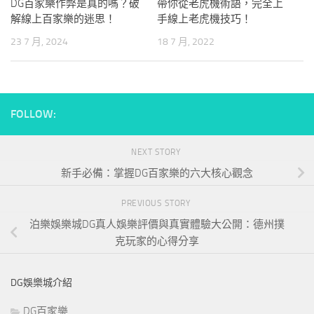
DG百家樂作弊是真的嗎？破
帶你從老虎機術語，完全上
解線上百家樂的迷思！
手線上老虎機技巧！
23 7 月, 2024
18 7 月, 2022
FOLLOW:
NEXT STORY
新手必備：掌握DG百家樂的六大核心觀念
PREVIOUS STORY
泊樂娛樂城DG真人娛樂評價與真實體驗大公開：德州撲
克玩家的心得分享
DG娛樂城介紹
DG百家樂