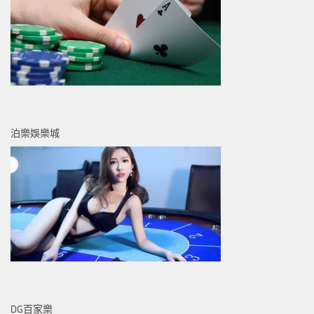
泊樂娛樂城
DG百家樂