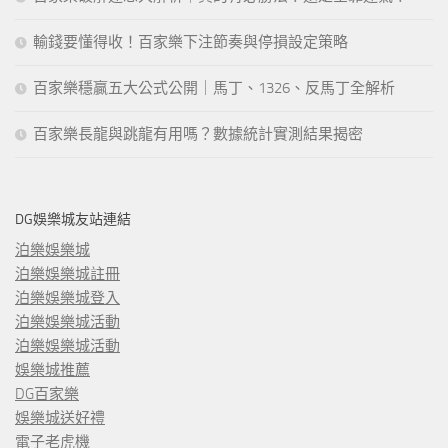
輸錢要懂得收！百家樂下注節奏與停損設定策略
百家樂穩贏五大公式公開｜馬丁、1326、反馬丁全解析
百家樂長龍與跳龍有用嗎？數據統計實測結果揭密
DG娛樂城友站連結
泊樂娛樂城
泊樂娛樂城註冊
泊樂娛樂城登入
泊樂娛樂城活動
泊樂娛樂城活動
娛樂城推薦
DG百家樂
娛樂城送好禮
電子老虎機