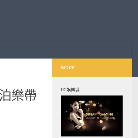
MORE
DG娛樂城
？泊樂帶