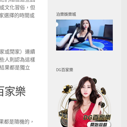
或文化習俗，但
泊樂娛樂城
家選擇的時間或
家或閒家）連續
些人則認為這樣
結果都是獨立
DG百家樂
百家樂
果都是隨機的，