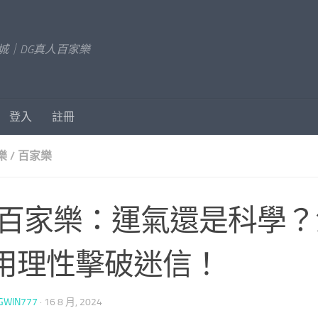
城｜DG真人百家樂
登入
註冊
樂
/
百家樂
G百家樂：運氣還是科學
用理性擊破迷信！
GWIN777
·
16 8 月, 2024