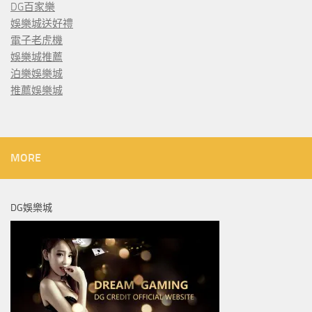
DG百家樂
娛樂城送好禮
電子老虎機
娛樂城推薦
泊樂娛樂城
推薦娛樂城
MORE
DG娛樂城