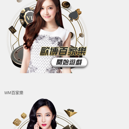
WM百家樂