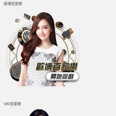
歐博百家樂
WM百家樂