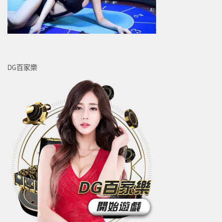
DG百家樂