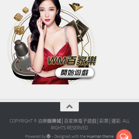
COPYRIGHT © 泊樂
娛樂城│
百家樂電子遊戲│彩票│運彩. ALL
RIGHTS RESERVED
Powered by
- Designed with the
Hueman theme