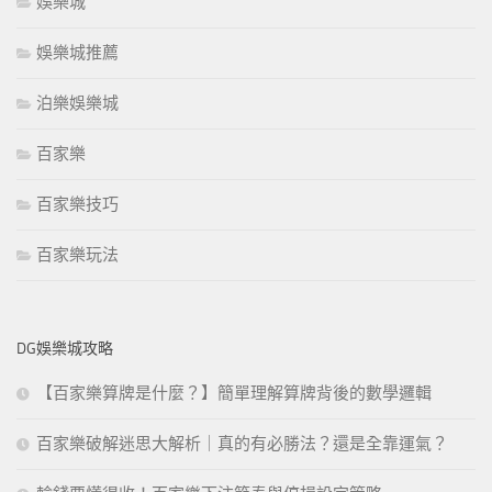
娛樂城
娛樂城推薦
泊樂娛樂城
百家樂
百家樂技巧
百家樂玩法
DG娛樂城攻略
【百家樂算牌是什麼？】簡單理解算牌背後的數學邏輯
百家樂破解迷思大解析｜真的有必勝法？還是全靠運氣？