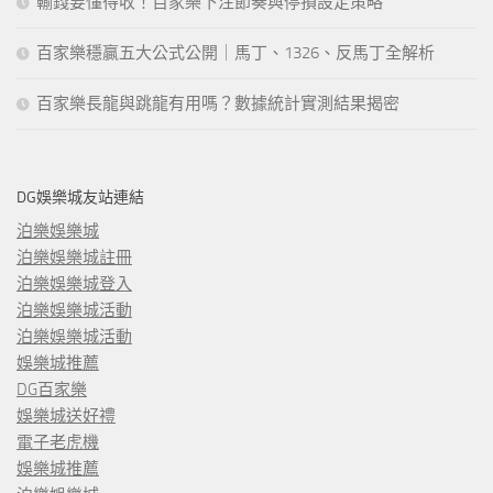
輸錢要懂得收！百家樂下注節奏與停損設定策略
百家樂穩贏五大公式公開｜馬丁、1326、反馬丁全解析
百家樂長龍與跳龍有用嗎？數據統計實測結果揭密
DG娛樂城友站連結
泊樂娛樂城
泊樂娛樂城註冊
泊樂娛樂城登入
泊樂娛樂城活動
泊樂娛樂城活動
娛樂城推薦
DG百家樂
娛樂城送好禮
電子老虎機
娛樂城推薦