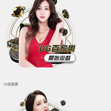
SA百家樂