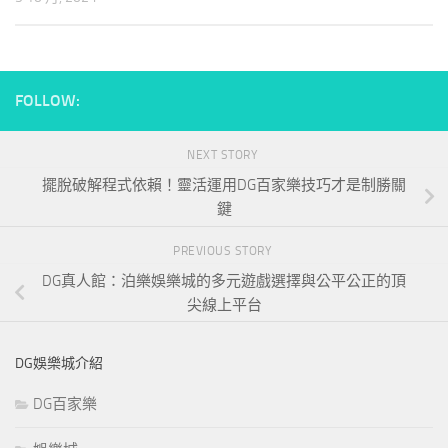
FOLLOW:
NEXT STORY
擺脫破解程式依賴！靈活運用DG百家樂技巧才是制勝關
鍵
PREVIOUS STORY
DG真人館：泊樂娛樂城的多元遊戲選擇與公平公正的頂
尖線上平台
DG娛樂城介紹
DG百家樂