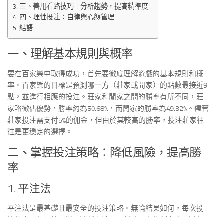
三、善用看路技巧：分析趨勢，提高精準度
四、理性投注：自律與心態管理
結語
一、理解基本規則與概率
要在百家樂中取得成功，首先要徹底理解遊戲的基本規則和概
率。百家樂的目標是預測哪一方（莊家或閒家）的點數最接近9
點，並進行相應的投注。莊家和閒家之間的勝率有所不同，莊
家略微佔優勢，勝率約為50.68%，而閒家的勝率為49.32%。儘管
莊家投注需支付5%的佣金，但由於其較高的勝率，投注莊家往
往是更穩定的選擇。
二、掌握投注策略：降低風險，提高勝
率
1. 平注法
平注法是最基礎且最安全的投注策略。無論結果如何，每次投