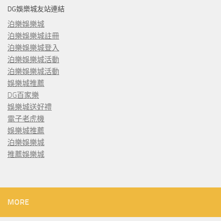
DG娛樂城友站連結
泊樂娛樂城
泊樂娛樂城註冊
泊樂娛樂城登入
泊樂娛樂城活動
泊樂娛樂城活動
娛樂城推薦
DG百家樂
娛樂城送好禮
電子老虎機
娛樂城推薦
泊樂娛樂城
推薦娛樂城
MORE