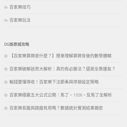
百家樂技巧
百家樂玩法
DG娛樂城攻略
【百家樂算牌是什麼？】簡單理解算牌背後的數學邏輯
百家樂破解迷思大解析｜真的有必勝法？還是全靠運氣？
輸錢要懂得收！百家樂下注節奏與停損設定策略
百家樂穩贏五大公式公開｜馬丁、1326、反馬丁全解析
百家樂長龍與跳龍有用嗎？數據統計實測結果揭密