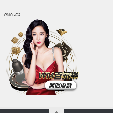
WM百家樂