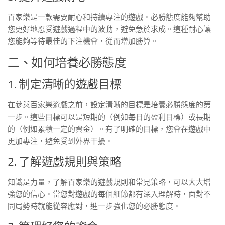
百家樂是一款需要耐心和持續專注的遊戲。必勝態度能夠幫助
您更好地忍受遊戲過程中的波動，避免急於求成。這種耐心讓
您能夠等待最佳的下注機會，從而增加勝算。
二、如何培養必勝態度
1. 制定清晰的遊戲目標
在參與百家樂遊戲之前，設定清晰的目標是培養必勝態度的第
一步。這些目標可以是短期的（例如每日的盈利目標）或長期
的（例如累積一定的資金）。有了明確的目標，您會在遊戲中
更加專注，避免受到外界干擾。
2. 了解遊戲規則與策略
知識是力量，了解百家樂的遊戲規則和常見策略，可以大大增
強您的信心。當您對遊戲的每個細節都有深入理解時，面對不
同局勢時就能從容應對，進一步強化您的必勝態度。