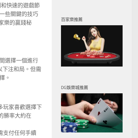
則和快速的遊戲節
一些關鍵的技巧
百家樂推薦
家樂的贏錢秘
間選擇一個進行
以下注和局。但需
擇。
DG娛樂城推薦
多玩家喜歡選擇下
的勝率大約在
無需支付任何手續