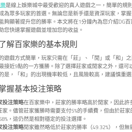
家樂
是線上娛樂城中最受歡迎的真人遊戲之一，簡單的規
成為眾多玩家的首選。無論您是新手還是資深玩家，掌握
能夠顯著提升您的勝率。本文將在1分鐘內為您介紹DG百
助您快速掌握遊戲並增加您的收益。
了解百家樂的基本規則
的遊戲方式簡單，玩家只需在「莊」、「閒」或「和」之
最接近9點的一方獲勝。除了選擇莊家或閒家之外，還可
的是，「和」的出現機率較低，且風險較高，建議慎重選
掌握基本投注策略
家投注策略
在百家樂中，莊家的勝率略高於閒家，因此許
莊家。儘管莊家獲勝時需要支付5%的手續費，但由於莊家
0.68%，這仍然是相對穩定的投注選擇。
家投注策略
閒家雖然略低於莊家的勝率（49.32%），但