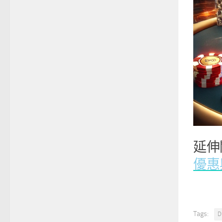
延伸
優惠
Tags: