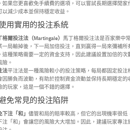
。如果您更喜歡免手續費的選項，可以嘗試長期選擇閒家
可以減少成本並保持穩定收益。
使用實用的投注系統
格爾投注法（Martingale）
馬丁格爾投注法是百家樂中
某一局輸掉後，下一局加倍投注，直到贏得一局來彌補所
。這種策略需要一定的資金支持，因此建議設置加倍的次
風險。
注法
平注法是一種風險較小的投注策略，每局都固定投注
會因勝負而波動，有助於控制資金流動並保持長期穩定的
險的玩家，這是一個不錯的選擇。
避免常見的投注陷阱
免下注「和」
儘管和局的賠率較高，但它的出現機率很低，只
下注「和」會讓您的風險大大增加。因此，建議玩家專注