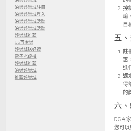
的
泊樂娛樂城
泊樂娛樂城註冊
控
泊樂娛樂城登入
輸
泊樂娛樂城活動
目
泊樂娛樂城活動
娛樂城推薦
五、
DG百家樂
娛樂城送好禮
註
電子老虎機
惠
娛樂城推薦
進
泊樂娛樂城
返
推薦娛樂城
得
的
六、
DG百
您可以