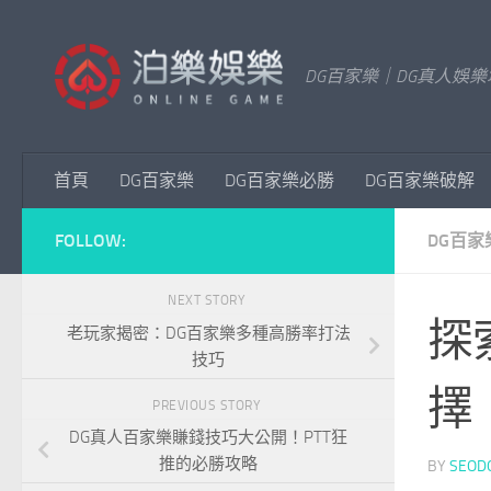
Skip to content
DG百家樂｜DG真人娛樂
首頁
DG百家樂
DG百家樂必勝
DG百家樂破解
FOLLOW:
DG百家
NEXT STORY
探
老玩家揭密：DG百家樂多種高勝率打法
技巧
擇
PREVIOUS STORY
DG真人百家樂賺錢技巧大公開！PTT狂
推的必勝攻略
BY
SEOD