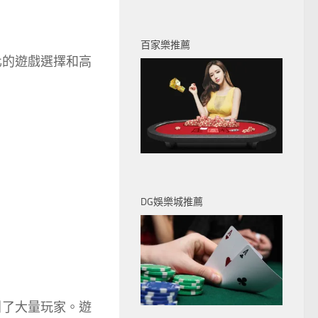
百家樂推薦
化的遊戲選擇和高
DG娛樂城推薦
引了大量玩家。遊