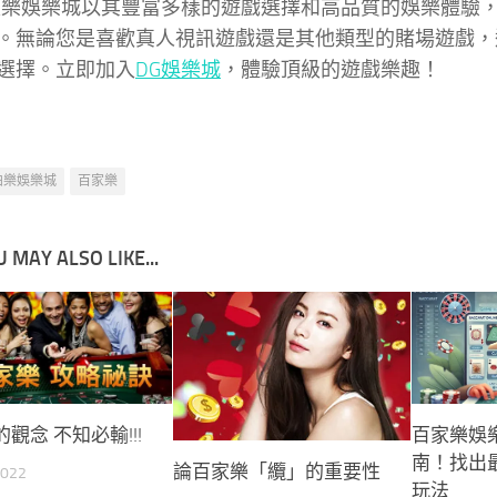
家樂娛樂城以其豐富多樣的遊戲選擇和高品質的娛樂體驗
。無論您是喜歡真人視訊遊戲還是其他類型的賭場遊戲，
選擇。立即加入
DG娛樂城
，體驗頂級的遊戲樂趣！
泊樂娛樂城
百家樂
 MAY ALSO LIKE...
觀念 不知必輸!!!
百家樂娛
南！找出
論百家樂「纜」的重要性
2022
玩法