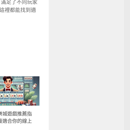
，滿足了不同玩家
這裡都能找到適
樂城遊戲推薦指
最適合你的線上