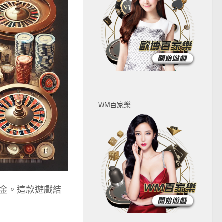
WM百家樂
金。這款遊戲結