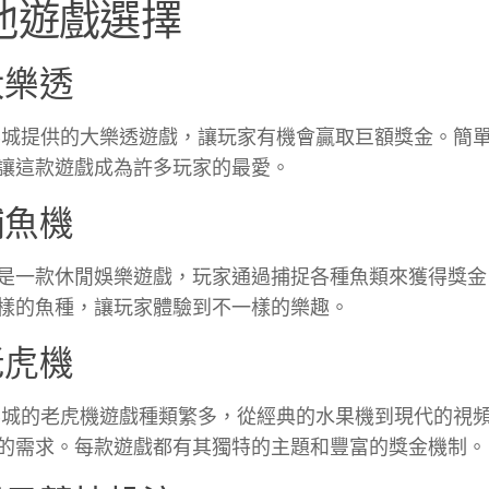
他遊戲選擇
 大樂透
樂城提供的大樂透遊戲，讓玩家有機會贏取巨額獎金。簡
讓這款遊戲成為許多玩家的最愛。
 捕魚機
是一款休閒娛樂遊戲，玩家通過捕捉各種魚類來獲得獎金
樣的魚種，讓玩家體驗到不一樣的樂趣。
 老虎機
樂城的老虎機遊戲種類繁多，從經典的水果機到現代的視
的需求。每款遊戲都有其獨特的主題和豐富的獎金機制。