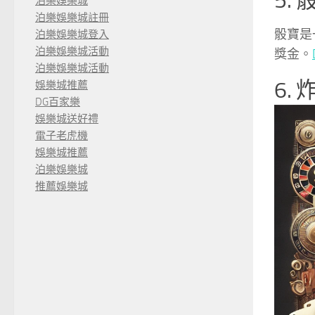
5. 
泊樂娛樂城
泊樂娛樂城註冊
骰寶是
泊樂娛樂城登入
泊樂娛樂城活動
獎金。
泊樂娛樂城活動
6.
娛樂城推薦
DG百家樂
娛樂城送好禮
電子老虎機
娛樂城推薦
泊樂娛樂城
推薦娛樂城