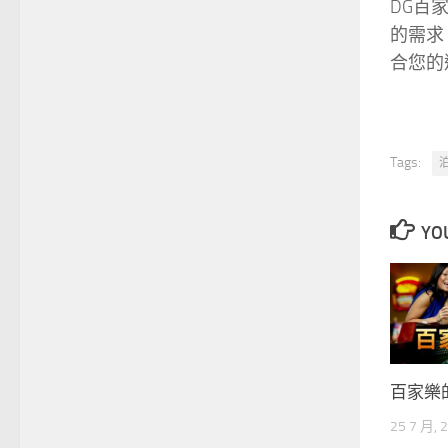
DG百
的需求
合您的
Tags:
YOU
百家樂的
25 7 月, 