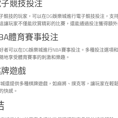
 電子競技投注
子競技的玩家，可以在DG娛樂城進行電子競技投注，支
這讓玩家不僅能欣賞精彩的比賽，還能通過投注獲得額外
 NBA體育賽事投注
好者可以在DG娛樂城進行NBA賽事投注。多種投注選項
隨地享受體育賽事的刺激和樂趣。
 棋牌遊戲
樂城還提供多種棋牌遊戲，如麻將、撲克等，讓玩家在輕
的快感。
結