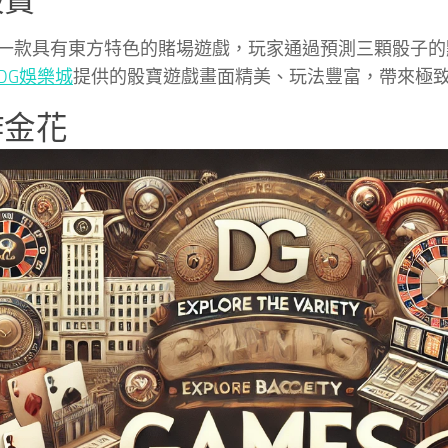
骰寶
一款具有東方特色的賭場遊戲，玩家通過預測三顆骰子的
DG娛樂城
提供的骰寶遊戲畫面精美、玩法豐富，帶來極
 炸金花