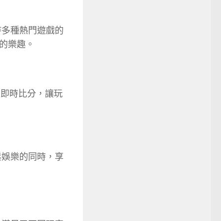
持多種熱門遊戲的
的樂趣。
和即時比分，讓玩
鬆娛樂的同時，享