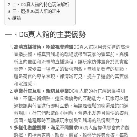
二、DG真人館的特色玩法解析
三、選擇DG真人館的理由
結論
一、DG真人館的主要優勢
高清直播技術，極致視覺體驗
DG真人館採用最先進的高清
直播技術，將真實賭場的臨場感帶到玩家的螢幕前。高解
析度的畫面和流暢的直播過程，讓玩家仿佛置身於真實賭
桌旁，感受每一場牌局的緊張刺激。無論是發牌的細節，
還是荷官的專業表現，都清晰可見，提升了遊戲的真實感
和沉浸感。
專業荷官互動，親切且專業
DG真人館的荷官經過嚴格訓
練，不僅技術嫻熟，還具備優秀的互動能力。玩家可以通
過視訊與荷官進行即時互動，無論是輕鬆閒聊還是詢問遊
戲規則，荷官們都能耐心回應，營造出友善且愉快的遊戲
氛圍。這種即時互動讓玩家感受到賭場的熱情與活力。
多樣化遊戲選擇，滿足不同需求
DG真人館提供豐富的遊戲
選擇，包括百家樂、龍虎、骰寶、輪盤等經典桌遊，每款