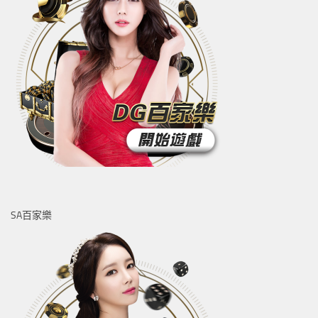
SA百家樂