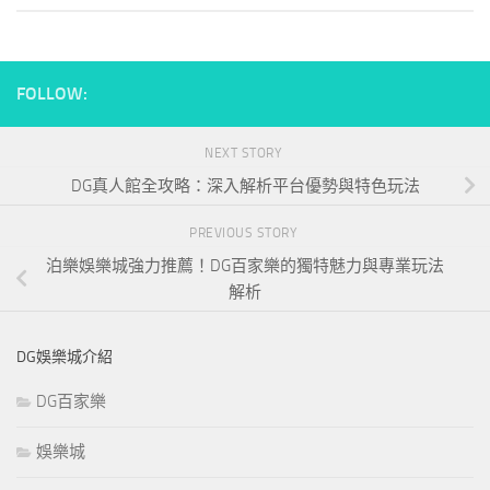
FOLLOW:
NEXT STORY
DG真人館全攻略：深入解析平台優勢與特色玩法
PREVIOUS STORY
泊樂娛樂城強力推薦！DG百家樂的獨特魅力與專業玩法
解析
DG娛樂城介紹
DG百家樂
娛樂城