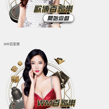
WM百家樂