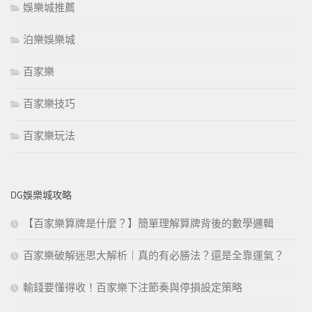
娛樂城推薦
泊樂娛樂城
百家樂
百家樂技巧
百家樂玩法
DG娛樂城攻略
【百家樂算牌是什麼？】簡單理解算牌背後的數學邏輯
百家樂破解迷思大解析｜真的有必勝法？還是全靠運氣？
輸錢要懂得收！百家樂下注節奏與停損設定策略