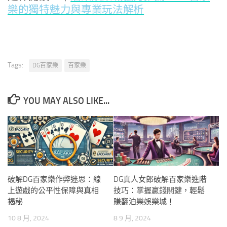
樂的獨特魅力與專業玩法解析
Tags:
DG百家樂
百家樂
YOU MAY ALSO LIKE...
破解DG百家樂作弊迷思：線
DG真人女郎破解百家樂進階
上遊戲的公平性保障與真相
技巧：掌握贏錢關鍵，輕鬆
揭秘
賺翻泊樂娛樂城！
10 8 月, 2024
8 9 月, 2024