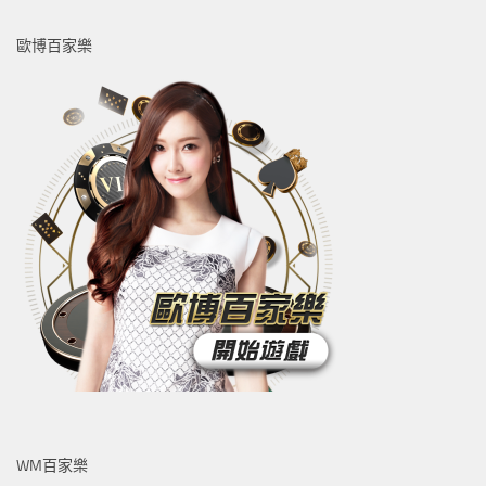
歐博百家樂
WM百家樂