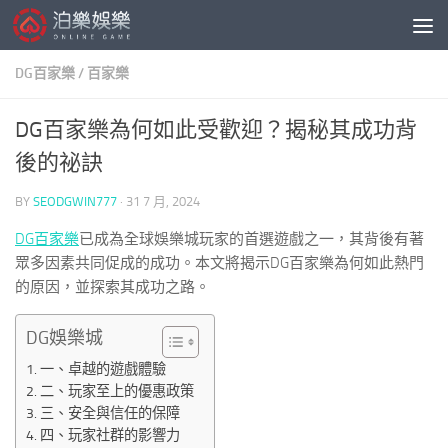
Skip to content
DG百家樂
/
百家樂
DG百家樂為何如此受歡迎？揭秘其成功背
後的祕訣
BY
SEODGWIN777
·
31 7 月, 2024
DG百家樂
已成為全球娛樂城玩家的首選遊戲之一，其背後有著
眾多因素共同促成的成功。本文將揭示DG百家樂為何如此熱門
的原因，並探索其成功之路。
DG娛樂城
一、卓越的遊戲體驗
二、玩家至上的優惠政策
三、安全與信任的保障
四、玩家社群的影響力