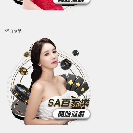
SA百家樂