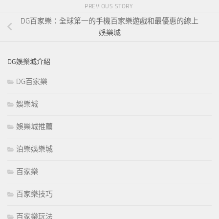
PREVIOUS STORY
DG百家樂：全球第一的手機百家樂遊戲和最優惠的線上
娛樂城
DG娛樂城介紹
DG百家樂
娛樂城
娛樂城推薦
泊樂娛樂城
百家樂
百家樂技巧
百家樂玩法