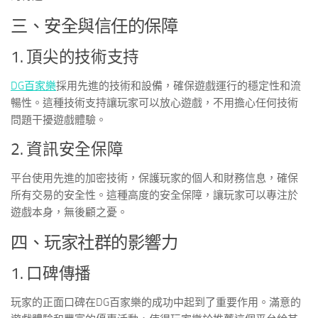
三、安全與信任的保障
1. 頂尖的技術支持
DG百家樂
採用先進的技術和設備，確保遊戲運行的穩定性和流
暢性。這種技術支持讓玩家可以放心遊戲，不用擔心任何技術
問題干擾遊戲體驗。
2. 資訊安全保障
平台使用先進的加密技術，保護玩家的個人和財務信息，確保
所有交易的安全性。這種高度的安全保障，讓玩家可以專注於
遊戲本身，無後顧之憂。
四、玩家社群的影響力
1. 口碑傳播
玩家的正面口碑在DG百家樂的成功中起到了重要作用。滿意的