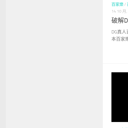
百家樂
/
14 10 月,
破解
DG真
本百家樂