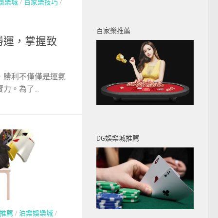
娛樂城
/
百家樂技巧
/
百家樂推薦
勝運，掌握致
，勝利不僅僅是運氣
。為了...
DG娛樂城推薦
推薦
/
泊樂娛樂城
/