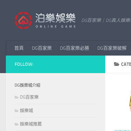
Skip to content
DG百家樂｜DG真人娛樂
首頁
DG百家樂
DG百家樂必勝
DG百家樂破解
FOLLOW:
CAT
DG娛樂城介紹
DG百家樂
娛樂城
娛樂城推薦