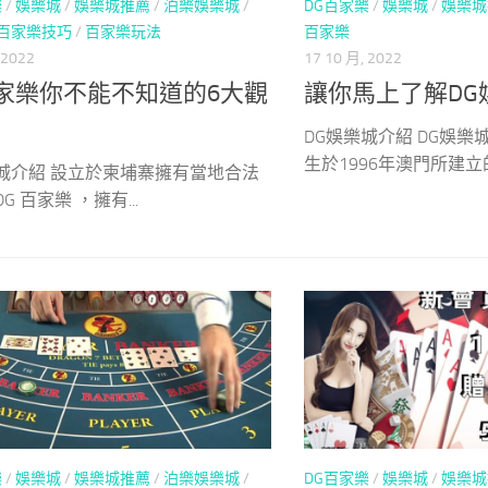
樂
/
娛樂城
/
娛樂城推薦
/
泊樂娛樂城
/
DG百家樂
/
娛樂城
/
娛樂城
百家樂技巧
/
百家樂玩法
百家樂
 2022
17 10 月, 2022
百家樂你不能不知道的6大觀
讓你馬上了解DG
DG娛樂城介紹 DG娛
生於1996年澳門所建立的.
樂城介紹 設立於柬埔寨擁有當地合法
G 百家樂 ，擁有...
樂
/
娛樂城
/
娛樂城推薦
/
泊樂娛樂城
/
DG百家樂
/
娛樂城
/
娛樂城