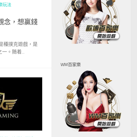
樂玩法
觀念，想贏錢
樂是種撲克遊戲，是
。随着...
WM百家樂