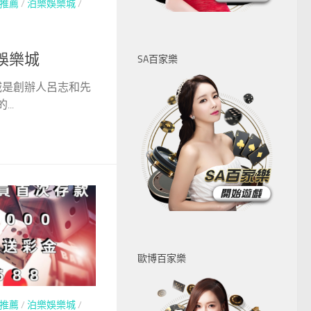
推薦
/
泊樂娛樂城
/
娛樂城
SA百家樂
樂城是創辦人呂志和先
..
歐博百家樂
推薦
/
泊樂娛樂城
/