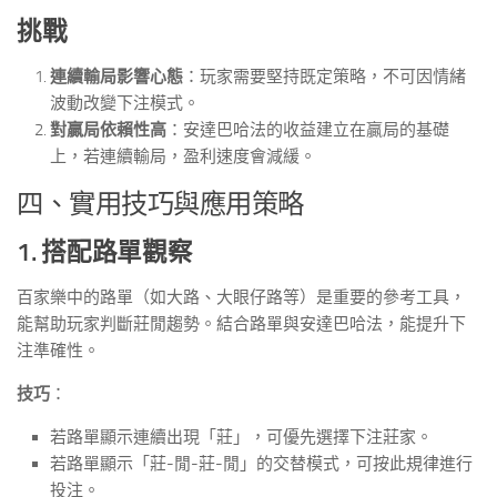
挑戰
連續輸局影響心態
：玩家需要堅持既定策略，不可因情緒
波動改變下注模式。
對贏局依賴性高
：安達巴哈法的收益建立在贏局的基礎
上，若連續輸局，盈利速度會減緩。
四、實用技巧與應用策略
1. 搭配路單觀察
百家樂中的路單（如大路、大眼仔路等）是重要的參考工具，
能幫助玩家判斷莊閒趨勢。結合路單與安達巴哈法，能提升下
注準確性。
技巧
：
若路單顯示連續出現「莊」，可優先選擇下注莊家。
若路單顯示「莊-閒-莊-閒」的交替模式，可按此規律進行
投注。