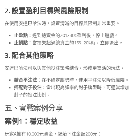
2. 設置盈利目標與風險限制
在使用安達巴哈法時，設置清晰的目標與限制非常重要。
止盈點
：達到總資金的20%-30%盈利後，停止遊戲。
止損點
：當損失超過總資金的15%-20%時，立即退出。
3. 配合其他策略
安達巴哈法可以與其他投注策略結合，形成更靈活的玩法。
結合平注法
：在不確定趨勢時，使用平注法以降低風險。
搭配對子投注
：當出現高頻率的對子牌型時，可適當增加
對子的投注比例。
五、實戰案例分享
案例1：穩定收益
玩家A擁有10,000元資金，起始下注金額200元：