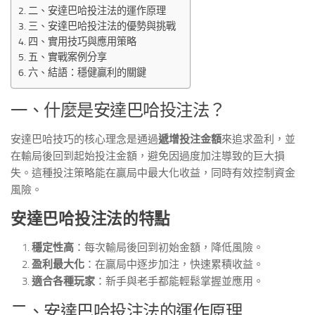
二、安達巴哈投注法的運作原理
三、安達巴哈投注法的優勢與挑戰
四、實用技巧與應用策略
五、實戰案例分享
六、結語：穩健贏利的關鍵
一、什麼是安達巴哈投注法？
安達巴哈技巧的核心理念是通過
遞增投注金額
來追求盈利，並
在輸局後回到起始投注金額，避免因過度加注導致的巨大損
失。這種投注策略能在贏局中最大化收益，同時有效控制資金
風險。
安達巴哈投注法的特點
穩定性高
：每次輸局後回到初始金額，降低風險。
盈利最大化
：在贏局中逐步加注，快速累積收益。
適合各種玩家
：新手與老手都能輕鬆掌握並應用。
二、安達巴哈投注法的運作原理