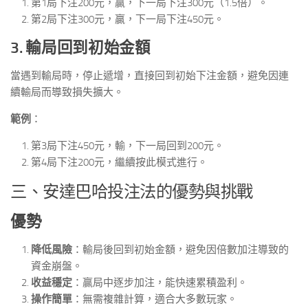
第1局下注200元，贏，下一局下注300元（1.5倍）。
第2局下注300元，贏，下一局下注450元。
3. 輸局回到初始金額
當遇到輸局時，停止遞增，直接回到初始下注金額，避免因連
續輸局而導致損失擴大。
範例
：
第3局下注450元，輸，下一局回到200元。
第4局下注200元，繼續按此模式進行。
三、安達巴哈投注法的優勢與挑戰
優勢
降低風險
：輸局後回到初始金額，避免因倍數加注導致的
資金崩盤。
收益穩定
：贏局中逐步加注，能快速累積盈利。
操作簡單
：無需複雜計算，適合大多數玩家。