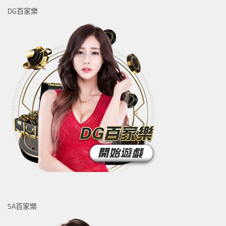
DG百家樂
SA百家樂