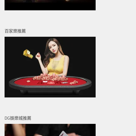
百家樂推薦
DG娛樂城推薦