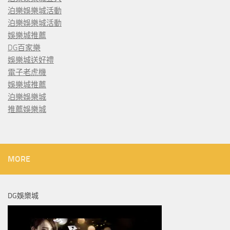
泊樂娛樂城活動
泊樂娛樂城活動
娛樂城推薦
DG百家樂
娛樂城送好禮
電子老虎機
娛樂城推薦
泊樂娛樂城
推薦娛樂城
MORE
DG娛樂城