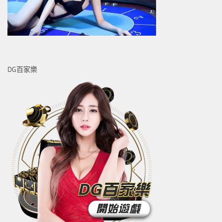
DG百家樂