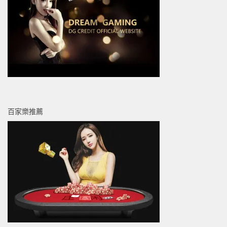
百家樂推薦