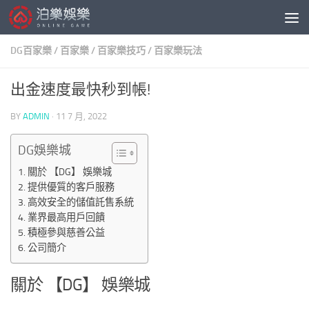
Skip to content
DG百家樂
/
百家樂
/
百家樂技巧
/
百家樂玩法
出金速度最快秒到帳!
BY
ADMIN
·
11 7 月, 2022
DG娛樂城
關於 【DG】 娛樂城
提供優質的客戶服務
高效安全的儲值託售系統
業界最高用戶回饋
積極參與慈善公益
公司簡介
關於 【DG】 娛樂城