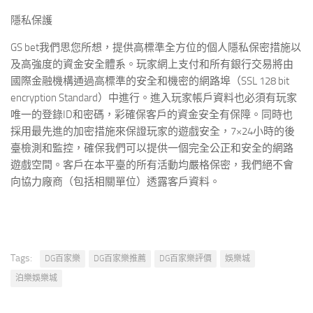
隱私保護
GS bet我們思您所想，提供高標準全方位的個人隱私保密措施以
及高強度的資金安全體系。玩家網上支付和所有銀行交易將由
國際金融機構通過高標準的安全和機密的網路埠（SSL 128 bit
encryption Standard）中進行。進入玩家帳戶資料也必須有玩家
唯一的登錄ID和密碼，彩確保客戶的資金安全有保障。同時也
採用最先進的加密措施來保證玩家的遊戲安全，7×24小時的後
臺檢測和監控，確保我們可以提供一個完全公正和安全的網路
遊戲空間。客戶在本平臺的所有活動均嚴格保密，我們絕不會
向協力廠商（包括相關單位）透露客戶資料。​
Tags:
DG百家樂
DG百家樂推薦
DG百家樂評價
娛樂城
泊樂娛樂城