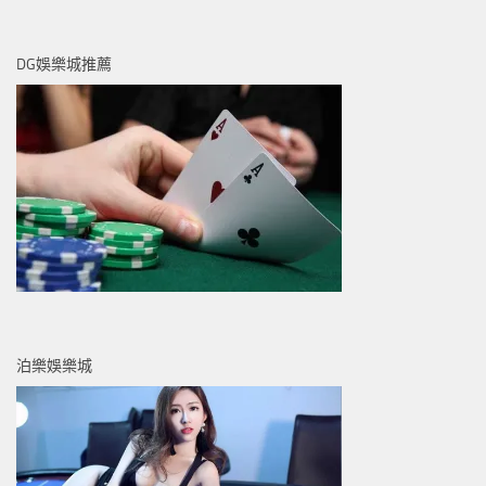
DG娛樂城推薦
泊樂娛樂城