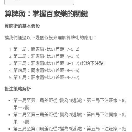
算牌術：掌握百家樂的關鍵
算牌術的基本假設
讓我們通過以下幾個假設來理解算牌術的應用：
第一局：閒家贏7比5 (差距=7-5=2)
第二局：莊家贏4比3 (差距=4-3=1)
第三局：莊家贏8比1 (差距=8-1=7) (起始下注點)
第四局：閒家贏9比4 (差距=9-4=5)
第五局：莊家贏9比2 (差距=9-2=7)
投注策略解析
第一局至第二局差距從2變為1(遞減)，第三局下注莊家。結
果—>勝
第二局至第三局差距從1變為7(遞增)，第四局下注閒家。結
果—>勝
第三局至第四局差距從7變為5(遞減)，第五局下注莊家。結