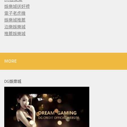
娛樂城送好禮
電子老虎機
娛樂城推薦
泊樂娛樂城
推薦娛樂城
MORE
DG娛樂城