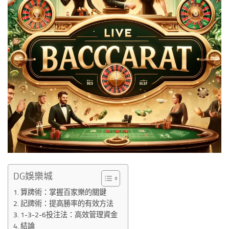
DG娛樂城
算牌術：掌握百家樂的關鍵
記牌術：提高勝率的有效方法
1-3-2-6投注法：高效管理資金
結論