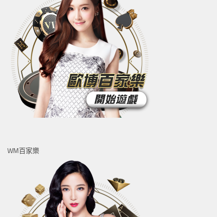
WM百家樂