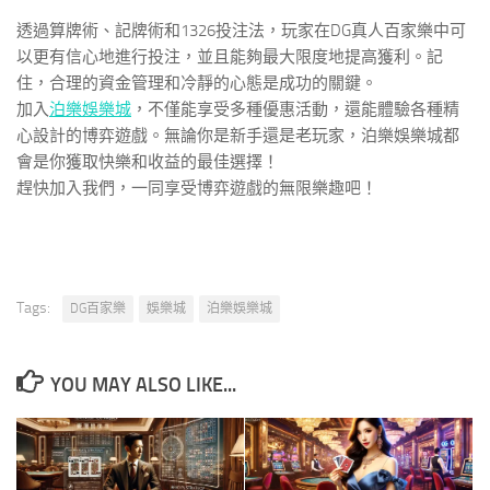
透過算牌術、記牌術和1326投注法，玩家在DG真人百家樂中可
以更有信心地進行投注，並且能夠最大限度地提高獲利。記
住，合理的資金管理和冷靜的心態是成功的關鍵。
加入
泊樂娛樂城
，不僅能享受多種優惠活動，還能體驗各種精
心設計的博弈遊戲。無論你是新手還是老玩家，泊樂娛樂城都
會是你獲取快樂和收益的最佳選擇！
趕快加入我們，一同享受博弈遊戲的無限樂趣吧！
Tags:
DG百家樂
娛樂城
泊樂娛樂城
YOU MAY ALSO LIKE...