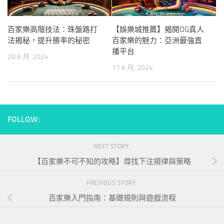
百家樂高階技法：珠盤路打
【娛樂城推薦】揭開OG真人
法揭秘，提升勝率的秘密
百家樂的魅力：亞洲最強直
播平台
20 6 月, 2024
17 6 月, 2024
FOLLOW:
NEXT STORY
【百家樂不可不知的攻略】尋找下注規律與策略
PREVIOUS STORY
百家樂入門指南：基礎規則與遊戲流程